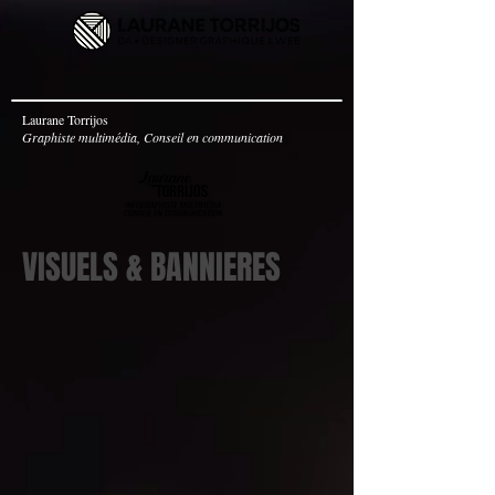
Laurane Torrijos
Graphiste multimédia, Conseil en communication
VISUELS & BANNIERES